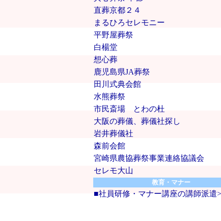
直葬京都２４
まるひろセレモニー
平野屋葬祭
白楊堂
想心葬
鹿児島県JA葬祭
田川式典会館
水熊葬祭
市民斎場 とわの杜
大阪の葬儀、葬儀社探し
岩井葬儀社
森前会館
宮崎県農協葬祭事業連絡協議会
セレモ大山
教育・マナー
■社員研修・マナー講座の講師派遣