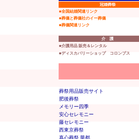
冠婚葬祭
■
全国結婚関連リンク
■
葬儀
と
葬儀社
の
イー葬儀
■葬儀関連リンク
介 護
■
介護用品 販売＆レンタル
■ディスカバリーショップ コロンブス
葬祭用品販売サイト
肥後葬祭
メモリー四季
安心セレモニー
藤セレモニー
西東京葬祭
真心葬祭 華都